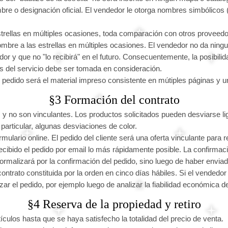
re o designación oficial. El vendedor le otorga nombres simbólicos (el
trellas en múltiples ocasiones, toda comparación con otros proveed
ombre a las estrellas en múltiples ocasiones. El vendedor no da ning
or y que no "lo recibirá" en el futuro. Consecuentemente, la posibili
s del servicio debe ser tomada en consideración.
u pedido será el material impreso consistente en mútiples páginas y 
§3 Formación del contrato
 y no son vinculantes. Los productos solicitados pueden desviarse l
particular, algunas desviaciones de color.
rmulario online. El pedido del cliente será una oferta vinculante para r
ecibido el pedido por email lo más rápidamente posible. La confirmaci
formalizará por la confirmación del pedido, sino luego de haber enviad
ontrato constituida por la orden en cinco días hábiles. Si el vendedor 
r el pedido, por ejemplo luego de analizar la fiabilidad económica del
§4 Reserva de la propiedad y retiro
culos hasta que se haya satisfecho la totalidad del precio de venta.