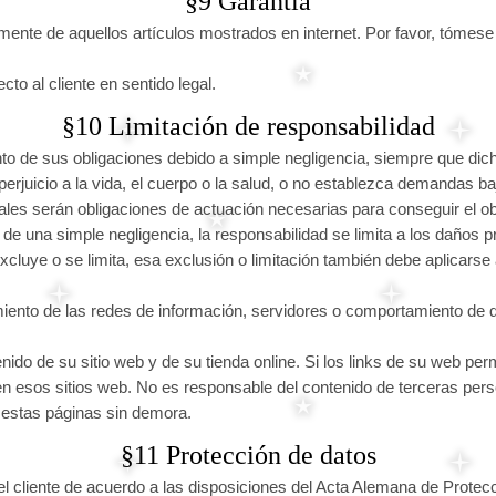
§9 Garantía
ente de aquellos artículos mostrados en internet. Por favor, tómese 
o al cliente en sentido legal.
§10 Limitación de responsabilidad
o de sus obligaciones debido a simple negligencia, siempre que dicha
perjuicio a la vida, el cuerpo o la salud, o no establezca demandas 
les serán obligaciones de actuación necesarias para conseguir el obj
 una simple negligencia, la responsabilidad se limita a los daños pre
cluye o se limita, esa exclusión o limitación también debe aplicarse 
iento de las redes de información, servidores o comportamiento de d
do de su sitio web y de su tienda online. Si los links de su web perm
 esos sitios web. No es responsable del contenido de terceras person
a estas páginas sin demora.
§11 Protección de datos
 el cliente de acuerdo a las disposiciones del Acta Alemana de Protec