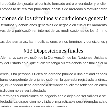
 propósito de ejecutar el contrato formado entre el vendedor y el cli
 propósito de realizar publicidad, análisis de mercado o formular ofer
ciones de los términos y condiciones general
s términos y condiciones generales de negocio en cualquier momento,
vés de la publicación en internet de las modificaciones de los términ
e esas dos semanas, las modificaciones en los términos y condicione
§13 Disposiciones finales
de Alemania, con exclusión de la Convención de las Naciones Unidas
 ley del Estado en el que el cliente tenga su residencia habitual en el
ercial, una persona jurídica de derecho público o una entidad especial
ribunal competente de la jurisdicción en la que está registrada la dire
o, el vendedor tiene derecho a demandar al cliente teniendo en cuenta 
urisdicción no se verá afectada.
 términos y condiciones de negocio son o dejan de ser válidos o se v
ectada. La disposición no válida o impracticable será reemplazada 
n original, en términos comerciales y legales.