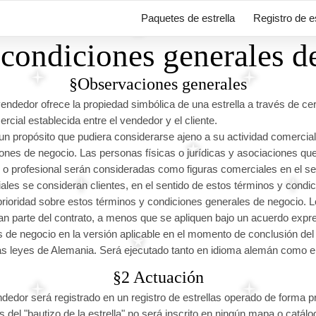
Paquetes de estrella
Registro de e
condiciones generales d
§Observaciones generales
vendedor ofrece la propiedad simbólica de una estrella a través de ce
rcial establecida entre el vendedor y el cliente.
un propósito que pudiera considerarse ajeno a su actividad comercia
nes de negocio. Las personas físicas o jurídicas y asociaciones que
al o profesional serán consideradas como figuras comerciales en el s
les se consideran clientes, en el sentido de estos términos y condi
prioridad sobre estos términos y condiciones generales de negocio. L
an parte del contrato, a menos que se apliquen bajo un acuerdo expr
 de negocio en la versión aplicable en el momento de conclusión del 
las leyes de Alemania. Será ejecutado tanto en idioma alemán como en
§2 Actuación
endedor será registrado en un registro de estrellas operado de forma p
 del "bautizo de la estrella" no será inscrito en ningún mapa o catálog