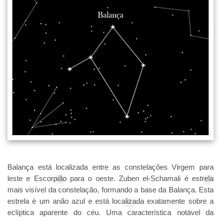
Balança está localizada entre as constelações Virgem para
leste e Escorpião para o oeste. Zuben el-Schamali é estrela
mais visível da constelação, formando a base da Balança. Esta
estrela é um anão azul e está localizada exatamente sobre a
eclíptica aparente do céu. Uma característica notável da