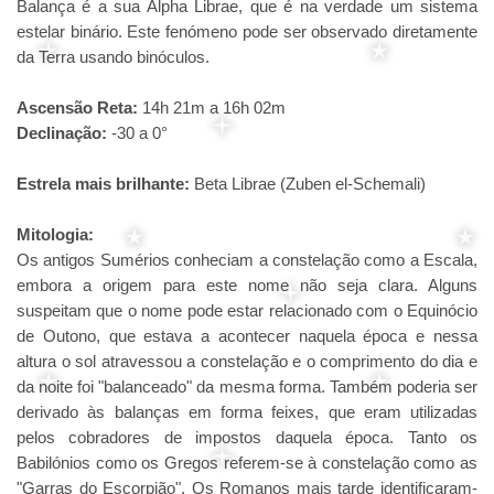
Balança é a sua Alpha Librae, que é na verdade um sistema
estelar binário. Este fenómeno pode ser observado diretamente
da Terra usando binóculos.
Ascensão Reta:
14h 21m a 16h 02m
Declinação:
-30 a 0°
Estrela mais brilhante:
Beta Librae (Zuben el-Schemali)
Mitologia:
Os antigos Sumérios conheciam a constelação como a Escala,
embora a origem para este nome não seja clara. Alguns
suspeitam que o nome pode estar relacionado com o Equinócio
de Outono, que estava a acontecer naquela época e nessa
altura o sol atravessou a constelação e o comprimento do dia e
da noite foi "balanceado" da mesma forma. Também poderia ser
derivado às balanças em forma feixes, que eram utilizadas
pelos cobradores de impostos daquela época. Tanto os
Babilónios como os Gregos referem-se à constelação como as
"Garras do Escorpião". Os Romanos mais tarde identificaram-