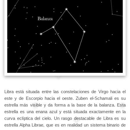
Libra está situada entre las constelaciones de Virgo hacia el
este y de Escorpio hacia el oeste. Zuben el-Schamali es su
estrella más visible y da forma a la base de la balanza. Esta
estrella es una enana azul y está situada exactamente en la
curva eclíptica del cielo. Un rasgo destacable de Libra es su
estrella Alpha Librae, que es en realidad un sistema binario de