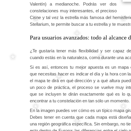
Valentín) a medianoche. Podrás ver dos
constelaciones muy interesantes, el precioso
Cisne y tal vez la estrella más famosa del hemisferio
Stellarium, te permite buscar a tu estrella y te mue
Para usuarios avanzados: todo al alcance de
¿Te gustaría tener más flexibilidad y ser capaz de
cuando estás en la naturaleza, como durante una a
Si es así, entonces tu mejor apuesta es un mapa es
que necesitas hacer es indicar el día y la hora con 
el mapa te dirá en qué dirección y a qué altura pued
un poco de práctica, el proceso se vuelve muy intu
que se incluyen te dirán exactamente qué es lo q
encontrar a tu constelación en tan sólo un momento.
En la imagen puedes ver cómo es un típico mapa gira
Debes tener en cuenta que cada mapa está diseñad
una región geográfica específica. Sin embargo, no ti
esto dentro de Europa: las diferencias entre el cielo