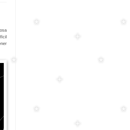
posa
ícil
ener