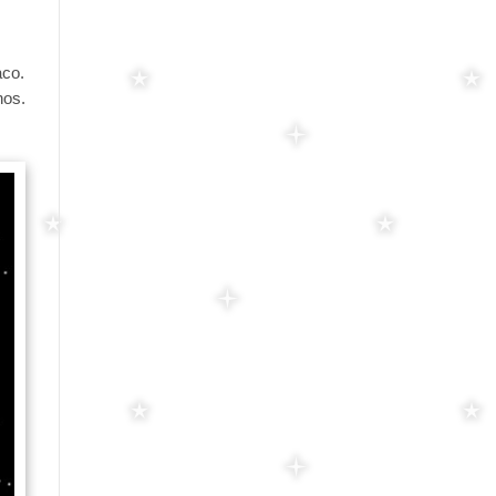
aco.
nos.