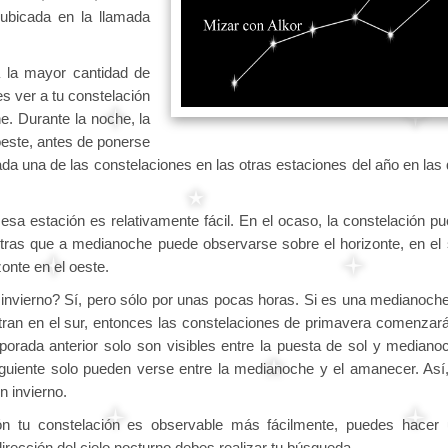
ubicada en la llamada
a la mayor cantidad de
s ver a tu constelación
e. Durante la noche, la
oeste, antes de ponerse
da una de las constelaciones en las otras estaciones del año en las
esa estación es relativamente fácil. En el ocaso, la constelación p
ntras que a medianoche puede observarse sobre el horizonte, en el 
onte en el oeste.
 invierno? Sí, pero sólo por unas pocas horas. Si es una medianoch
ntran en el sur, entonces las constelaciones de primavera comenzar
porada anterior solo son visibles entre la puesta de sol y mediano
guiente solo pueden verse entre la medianoche y el amanecer. Así
n invierno.
n tu constelación es observable más fácilmente, puedes hacer
rección del cielo nocturno debes realizar tu búsqueda.