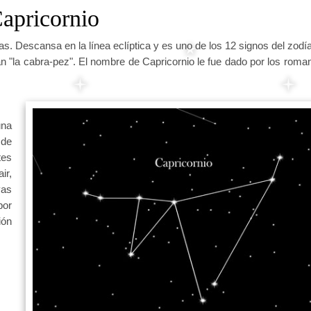
apricornio
s. Descansa en la línea eclíptica y es uno de los 12 signos del zodí
an "la cabra-pez". El nombre de Capricornio le fue dado por los roma
una
 de
tes
ir,
yas
por
ión