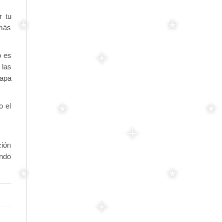
r tu
 más
o es
 las
mapa
o el
ción
ando