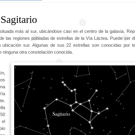
Sagitario
situada más al sur, ubicándose casi en el centro de la galaxia. Re
 las regiones pobladas de estrellas de la Vía Láctea. Puede ser dif
 ubicación sur. Algunas de sus 22 estrellas son conocidas por t
e ninguna otra constelación conocida.
ín,
eos
una
Vía
te.
lla
250
 el
pio