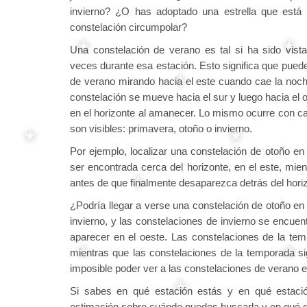
invierno? ¿O has adoptado una estrella que está 
constelación circumpolar?
Una constelación de verano es tal si ha sido vist
veces durante esa estación. Esto significa que puede
de verano mirando hacia el este cuando cae la noch
constelación se mueve hacia el sur y luego hacia el 
en el horizonte al amanecer. Lo mismo ocurre con ca
son visibles: primavera, otoño o invierno.
Por ejemplo, localizar una constelación de otoño en 
ser encontrada cerca del horizonte, en el este, mie
antes de que finalmente desaparezca detrás del horiz
¿Podría llegar a verse una constelación de otoño en
invierno, y las constelaciones de invierno se encue
aparecer en el oeste. Las constelaciones de la tem
mientras que las constelaciones de la temporada si
imposible poder ver a las constelaciones de verano e
Si sabes en qué estación estás y en qué estació
estimación sobre cuándo puedes buscarla y en qué di