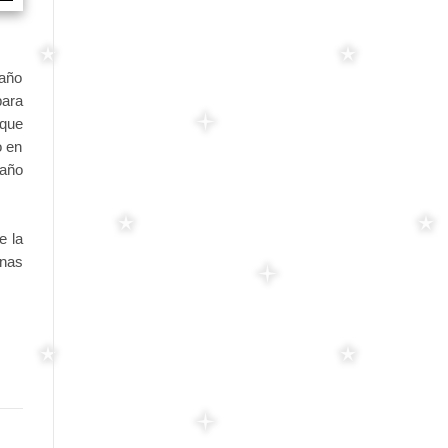
raño
para
 que
o en
raño
e la
onas