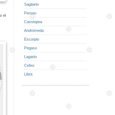
Sagitario
Caballito
Perseo
Delfín
o el
Cassiopea
Cisne
Andrómeda
Águila
Escorpio
Virgo
Pegaso
Flecha
Lagarto
Lira
Cefeo
Leo
Libra
Cruz del Nort