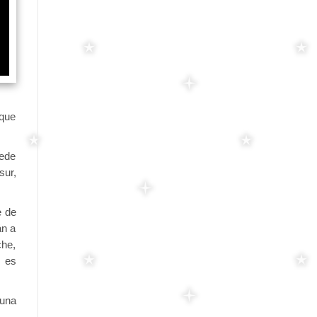
 que
uede
sur,
e de
án a
che,
, es
 una